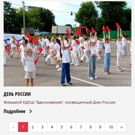
ДЕНЬ РОССИИ
Флешмоб КДХШ "Вдохновение", посвященный Дню России
Подробнее
«
1
2
3
4
5
6
7
8
9
10
»